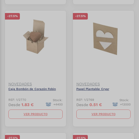
-
27.5
%
-
27.5
%
NOVEDADES
NOVEDADES
Caja Bombón de Corazón Fobin
Papel Plantable Cryar
REF:
1/2770
REF:
1/2769
Stock:
Stock:
1.83
€
0.51
€
Desde
Desde
+
4400
+
13000
VER PRODUCTO
VER PRODUCTO
-
27.5
%
-
27.5
%