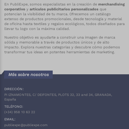
En PubliExpe, somos especialistas en la creación de
merchandising
corporativo
y
artículos publicitarios personalizados
que
potencian la visibilidad de tu marca. Ofrecemos un catálogo
extenso de productos promocionales, desde tecnología y material
de oficina hasta textiles y regalos ecológicos, todos diseñados para
llevar tu logo con la máxima calidad.
Nuestro objetivo es ayudarte a construir una imagen de marca
sólida y memorable a través de productos únicos y de alto
impacto. Explora nuestras categorías y descubre cómo podemos
transformar tus ideas en potentes herramientas de marketing.
Más sobre nosotros
DIRECCIÓN:
PI IZNAMONTES, C/ DEIFONTES, PLOTS 32, 33 and 34, GRANADA,
España
TELÉFONO:
(+34)
958 10 63 22
EMAIL:
publiexpe@publiexpe.com