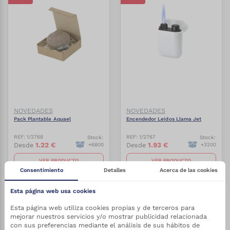
NOVEDADES
NOVEDADES
Pack Plantable Aquael
Encendedor Leidos Llama Jet
REF:
1/2768
REF:
1/2767
Stock:
Stock:
1.22
€
1.93
€
Desde
Desde
+
6800
+
3200
VER PRODUCTO
VER PRODUCTO
Consentimiento
Detalles
Acerca de las cookies
Esta página web usa cookies
-
27.5
%
-
27.5
%
Esta página web utiliza cookies propias y de terceros para
mejorar nuestros servicios y/o mostrar publicidad relacionada
con sus preferencias mediante el análisis de sus hábitos de