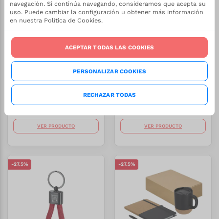
navegación. Si continúa navegando, consideramos que acepta su
uso. Puede cambiar la configuración u obtener más información
en nuestra Política de Cookies.
ACEPTAR TODAS LAS COOKIES
PERSONALIZAR COOKIES
NOVEDADES
NOVEDADES
Encendedor Meilty
Lámpara Juliett
RECHAZAR TODAS
REF:
1/2766
REF:
1/22388
Stock:
Stock:
0.46
€
2.74
€
Desde
Desde
+
15000
+
4800
VER PRODUCTO
VER PRODUCTO
-
27.5
%
-
27.5
%