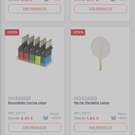
VER PRODUCTO
VER PRODUCTO
-
27.5
%
-
27.5
%
NOVEDADES
NOVEDADES
Encendedor Cocina Lylian
Pai Pai Plantable Luluar
REF:
1/2773
REF:
1/2771
Stock:
Stock:
0.61
€
1.64
€
Desde
Desde
+
12000
+
8100
VER PRODUCTO
VER PRODUCTO