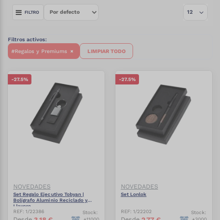
FILTRO
Filtros activos:
#Regalos y Premiums
×
LIMPIAR TODO
-
27.5
%
-
27.5
%
NOVEDADES
NOVEDADES
Set Regalo Ejecutivo Tobyan |
Set Lonlok
Bolígrafo Aluminio Reciclado y
Llavero
REF:
1/22386
REF:
1/22202
Stock:
Stock:
3.18
€
2.77
€
Desde
Desde
+
11000
+
3000