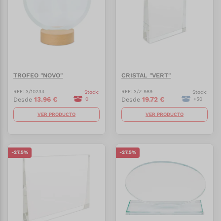
TROFEO "NOVO"
CRISTAL "VERT"
REF:
3/10234
REF:
3/Z-989
Stock:
Stock:
13.96
€
19.72
€
Desde
Desde
0
+
50
VER PRODUCTO
VER PRODUCTO
-
27.5
%
-
27.5
%