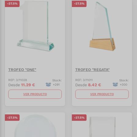
-
27.5
%
-
27.5
%
TROFEO "ONE"
TROFEO "REGATA"
REF:
3/11028
REF:
3/11011
Stock:
Stock:
11.29
€
8.42
€
Desde
Desde
+
291
+
300
VER PRODUCTO
VER PRODUCTO
-
27.5
%
-
27.5
%