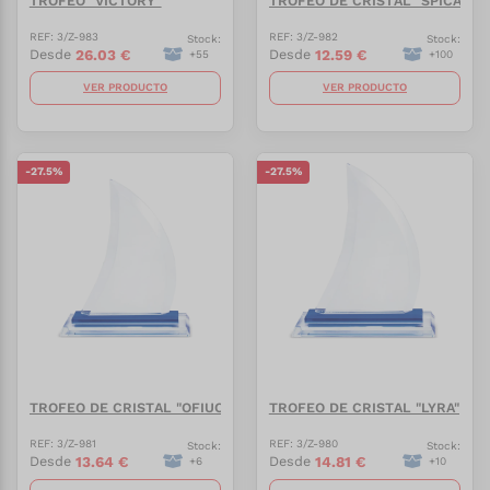
TROFEO "VICTORY"
TROFEO DE CRISTAL "SPICA"
REF:
3/Z-983
REF:
3/Z-982
Stock:
Stock:
26.03
€
12.59
€
Desde
Desde
+
55
+
100
VER PRODUCTO
VER PRODUCTO
-
27.5
%
-
27.5
%
TROFEO DE CRISTAL "OFIUCO"
TROFEO DE CRISTAL "LYRA"
REF:
3/Z-981
REF:
3/Z-980
Stock:
Stock:
13.64
€
14.81
€
Desde
Desde
+
6
+
10