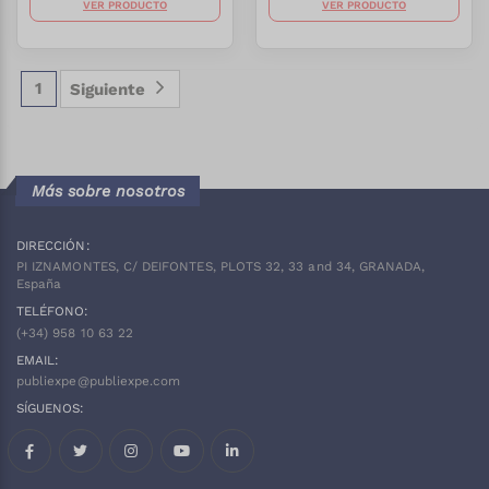
VER PRODUCTO
VER PRODUCTO
1
Siguiente
Más sobre nosotros
DIRECCIÓN:
PI IZNAMONTES, C/ DEIFONTES, PLOTS 32, 33 and 34, GRANADA,
España
TELÉFONO:
(+34)
958 10 63 22
EMAIL:
publiexpe@publiexpe.com
SÍGUENOS:
Facebook
Twitter
Instagram