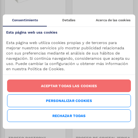
Consentimiento
Detalles
Acerca de las cookies
CRISTAL HORIZONTAL HORI
CRISTAL OVAL
Esta página web usa cookies
REF:
3/Z-988
REF:
3/Z-984
Stock:
Stock:
16.90
€
6.13
€
Desde
Desde
+
200
+
200
Esta página web utiliza cookies propias y de terceros para
mejorar nuestros servicios y/o mostrar publicidad relacionada
VER PRODUCTO
VER PRODUCTO
con sus preferencias mediante el análisis de sus hábitos de
navegación. Si continúa navegando, consideramos que acepta su
uso. Puede cambiar la configuración u obtener más información
en nuestra Política de Cookies.
-
27.5
%
-
27.5
%
ACEPTAR TODAS LAS COOKIES
PERSONALIZAR COOKIES
RECHAZAR TODAS