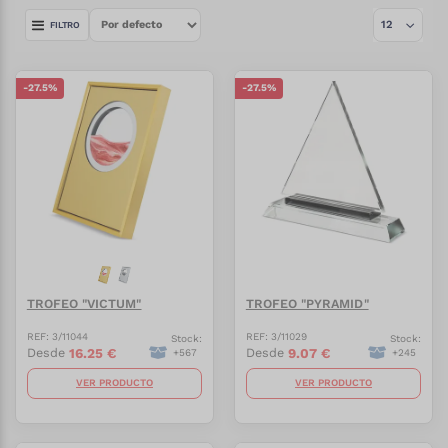
FILTRO
-
27.5
%
-
27.5
%
TROFEO "VICTUM"
TROFEO "PYRAMID"
REF:
3/11044
REF:
3/11029
Stock:
Stock:
16.25
€
9.07
€
Desde
Desde
+
567
+
245
VER PRODUCTO
VER PRODUCTO