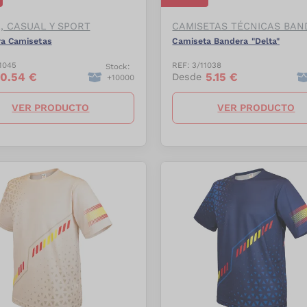
L, CASUAL Y SPORT
CAMISETAS TÉCNICAS BAN
ra Camisetas
Camiseta Bandera "Delta"
1045
REF:
3/11038
Stock:
0.54
€
5.15
€
Desde
+
10000
VER PRODUCTO
VER PRODUCTO