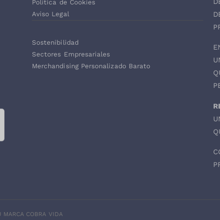
D
Política de Cookies
D
Aviso Legal
P
Sostenibilidad
E
Sectores Empresariales
U
Merchandising Personalizado Barato
Q
P
R
U
Q
C
P
TU MARCA COBRA VIDA