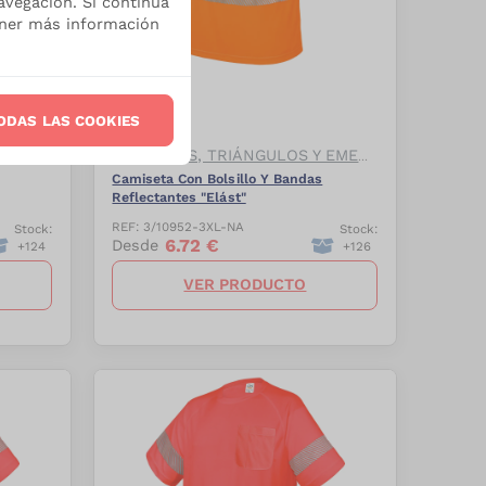
avegación. Si continúa
ener más información
-
27.5
%
ODAS LAS COOKIES
CHALECOS, TRIÁNGULOS Y EMERGENCIAS
CHALECOS, TRIÁNGULOS Y EMERGENCIAS
Camiseta Con Bolsillo Y Bandas
Reflectantes "Elást"
REF:
3/10952-3XL-NA
Stock:
Stock:
6.72
€
Desde
+
124
+
126
VER PRODUCTO