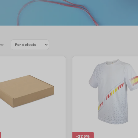
or
-
27.5
%