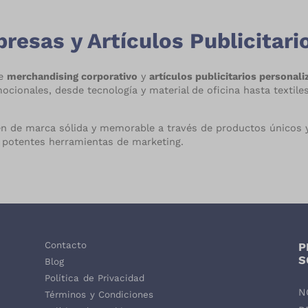
esas y Artículos Publicitari
de
merchandising corporativo
y
artículos publicitarios personal
onales, desde tecnología y material de oficina hasta textiles 
en de marca sólida y memorable a través de productos únicos y
potentes herramientas de marketing.
Contacto
P
,
S
Blog
Política de Privacidad
N
Términos y Condiciones