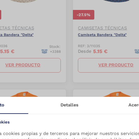
-
27.5
%
ETAS TÉCNICAS
CAMISETAS TÉCNICAS
a Bandera "Delta"
Camiseta Bandera "Delta"
1036
REF:
3/11035
Stock:
5.15
€
5.15
€
Desde
+
3388
VER PRODUCTO
VER PRODUCTO
to
Detalles
Acer
okies
a cookies propias y de terceros para mejorar nuestros servicio