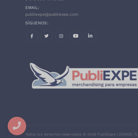
Viaje
(
164
)
EMAIL:
publiexpe@publiexpe.com
Vino, accesorios de bebida
y hostelería
SÍGUENOS:
(
219
)
Vinos y coctelería
(
84
)
Facebook
Twitter
Instagram
Todos los derechos reservados ©
2026
PubliExpe | DONDE 