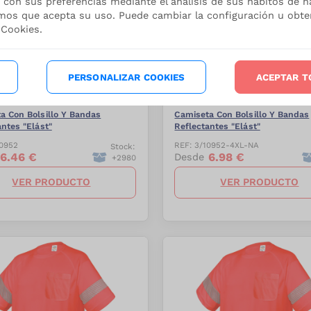
 con sus preferencias mediante el análisis de sus hábitos de n
mos que acepta su uso. Puede cambiar la configuración u obt
 Cookies.
-
27.5
%
PERSONALIZAR COOKIES
ACEPTAR T
CHALECOS, TRIÁNGULOS Y EMERGENCIAS
a Con Bolsillo Y Bandas
Camiseta Con Bolsillo Y Bandas
antes "Elást"
Reflectantes "Elást"
0952
REF:
3/10952-4XL-NA
Stock:
6.46
€
6.98
€
Desde
+
2980
VER PRODUCTO
VER PRODUCTO