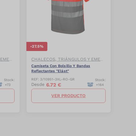
-
27.5
%
CHALECOS, TRIÁNGULOS Y EMERGENCIAS
CHALECOS, TRIÁNGULOS Y EMERGENCIAS
Camiseta Con Bolsillo Y Bandas
Reflectantes "Elást"
REF:
3/10951-3XL-RO-GR
Stock:
Stock:
6.72
€
Desde
+
73
+
164
VER PRODUCTO