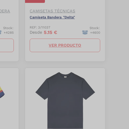
DERA
CAMISETAS TÉCNICAS
Camiseta Bandera "Delta"
REF:
3/11037
Stock:
Stock:
5.15
€
Desde
+
4285
+
4600
VER PRODUCTO