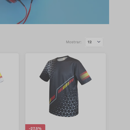
Mostrar:
-
27.5
%