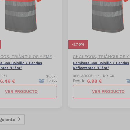
-
27.5
%
CHALECOS, TRIÁNGULOS Y EMERGENCIAS
a Con Bolsillo Y Bandas
Camiseta Con Bolsillo Y Bandas
antes "Elást"
Reflectantes "Elást"
0951
REF:
3/10951-4XL-RO-GR
Stock:
6.46
€
6.98
€
Desde
+
2955
VER PRODUCTO
VER PRODUCTO
iguiente