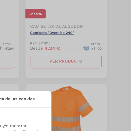
-
27.5
%
CAMISETAS DE ALGODÓN
Camiseta "Oversize 240"
REF:
3/11016
Stock:
Stock:
4.24
€
Desde
+
5294
+
5400
VER PRODUCTO
ca de las cookies
s y/o mostrar