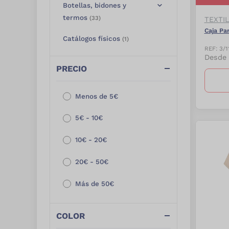
Botellas, bidones y
termos
(
33
)
TEXTI
Caja Pa
Catálogos físicos
(
1
)
REF:
3/1
Desde
Cuidado personal y
PRECIO
pharma
(
250
)
Cuida el planeta
(
687
)
Menos de 5€
Deporte y aventura
(
291
)
5€ - 10€
Electrónica
(
38
)
10€ - 20€
Embalaje especial
(
67
)
20€ - 50€
Especial embalaje
(
26
)
Más de 50€
Eventos, fiestas y
verano
(
81
)
COLOR