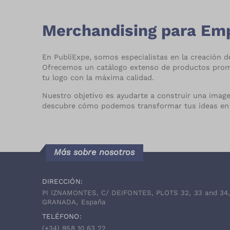
S/N
(
29
)
Take away
(
137
)
SAGE
(
1
)
Merchandising para Empr
Tazas, botes y termos
(
452
)
SALMÓN
(
2
)
En PubliExpe, somos especialistas en la creación 
Tazas, jarras y termos
TURQUESA
(
69
)
(
7
)
Ofrecemos un catálogo extenso de productos promoci
tu logo con la máxima calidad.
VERDE
(
31
)
Tecnología y
accesorios
(
702
)
Nuestro objetivo es ayudarte a construir una imag
VERDE KELLY
(
1
)
descubre cómo podemos transformar tus ideas en 
Textil
(
218
)
VERDE REAL
(
1
)
Textil, casual y sport
(
116
)
VINO
(
1
)
Más sobre nosotros
Trofeos y
conmemoraciones
(
84
)
DIRECCIÓN:
Usb stock
(
29
)
PI IZNAMONTES, C/ DEIFONTES, PLOTS 32, 33 and 34
GRANADA, España
Verano y playa
(
388
)
TELÉFONO:
(+34)
958 10 63 22