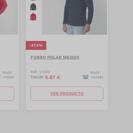
-
27.5
%
FORRO POLAR MESIOX
REF:
1/1303
Stock:
Stock:
5.87
€
Desde
+
19041
+
24490
VER PRODUCTO