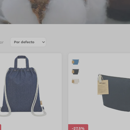
or
-
27.5
%