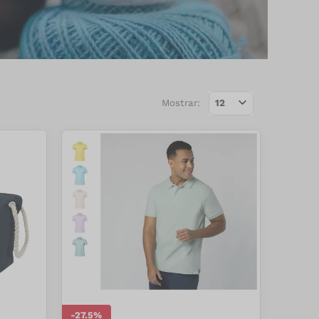
Mostrar:
-
27.5
%