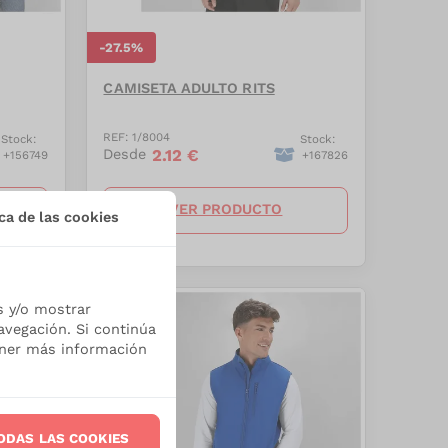
-
27.5
%
CAMISETA ADULTO RITS
REF:
1/8004
Stock:
Stock:
2.12
€
Desde
+
156749
+
167826
VER PRODUCTO
ca de las cookies
s y/o mostrar
avegación. Si continúa
ener más información
ODAS LAS COOKIES