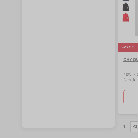
Niño
(
118
)
Novedades
(
813
)
Ocio y tiempo libre
(
109
)
Oficina y negocios
(
576
)
-
27.5
%
Outlet
(
196
)
CHAQU
Productos para
REF:
1/1
mascotas
(
39
)
Desde
Regalos y premiums
(
490
)
Salud, deportes, aseo y
farmacia
(
108
)
Línea españa
(
39
)
1
S
Sublimación
(
193
)