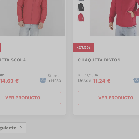
-
27.5
%
ETA SCOLA
CHAQUETA DISTON
305
REF:
1/1304
Stock:
14.60
€
11.24
€
Desde
+
14980
VER PRODUCTO
VER PRODUCTO
iguiente