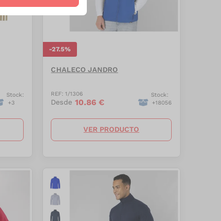
-
27.5
%
CHALECO JANDRO
REF:
1/1306
Stock:
Stock:
10.86
€
Desde
+
3
+
18056
VER PRODUCTO