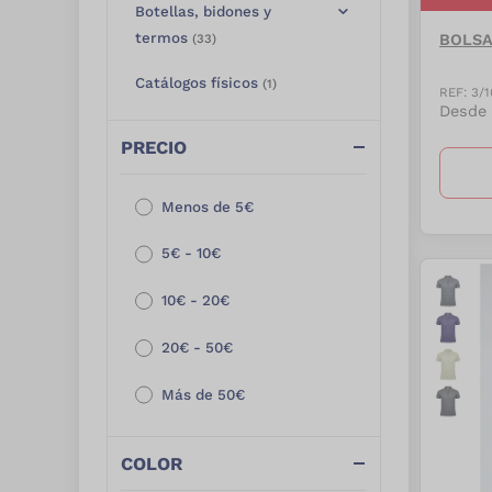
Botellas, bidones y
termos
BOLSA
(
33
)
Catálogos físicos
(
1
)
REF:
3/1
Desde
Cuidado personal y
PRECIO
pharma
(
250
)
Cuida el planeta
(
687
)
Menos de 5€
Deporte y aventura
(
291
)
5€ - 10€
Electrónica
(
38
)
10€ - 20€
Embalaje especial
(
67
)
20€ - 50€
Especial embalaje
(
26
)
Más de 50€
Eventos, fiestas y
verano
(
81
)
COLOR