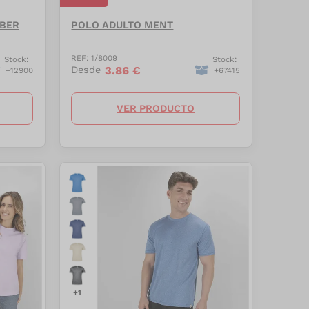
RBER
POLO ADULTO MENT
REF:
1/8009
Stock:
Stock:
3.86
€
Desde
+
12900
+
67415
VER PRODUCTO
+
1