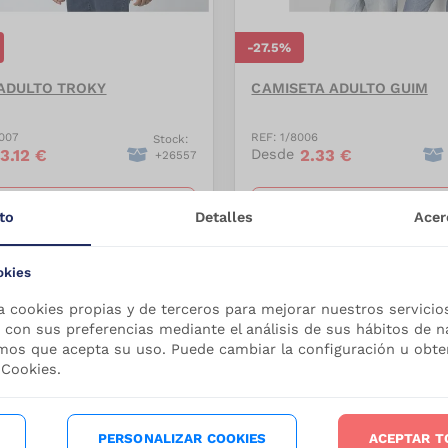
-
27.5
%
ADULTO TROKY
CAMISETA ADULTO GUIM
007
REF:
1/8006
Stock:
3.12
€
2.33
€
Desde
+
26557
VER PRODUCTO
VER PRODUCTO
to
Detalles
Acer
okies
a cookies propias y de terceros para mejorar nuestros servicio
 con sus preferencias mediante el análisis de sus hábitos de n
mos que acepta su uso. Puede cambiar la configuración u obt
 Cookies.
PERSONALIZAR COOKIES
ACEPTAR T