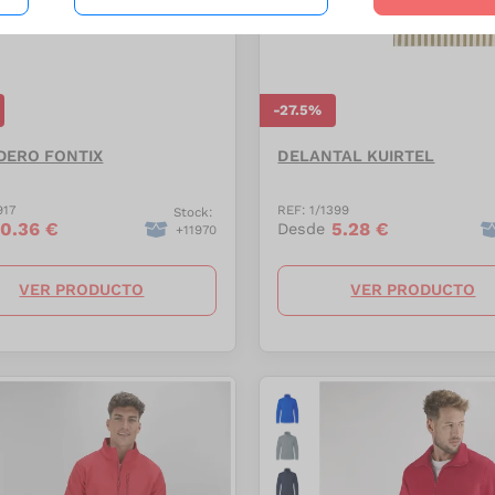
-
27.5
%
ERO FONTIX
DELANTAL KUIRTEL
917
REF:
1/1399
Stock:
0.36
€
5.28
€
Desde
+
11970
VER PRODUCTO
VER PRODUCTO