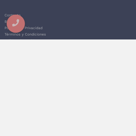
Contacto
Blog
Política de Privacidad
Términos y Condiciones
Política de Cookies
Aviso Legal
Sostenibilidad
Sectores Empresariales
Merchandising Personalizado Barato
PROMOCIONA TU EMPRESA CON ARTÍCULOS
SOSTENIBLES. MODA REGENERATIVA.
NO SE TRATA SÓLO DE
RECICLAR
, SINO DE
APOSTAR POR LA SOSTENIBILIDAD DESDE EL
INICIO DE LA CADENA DE PRODUCCIÓN.
EN EL CASO DEL
TEXTIL
, PARTE DE UNA
AGRICULTURA ORGÁNICA PARA QUE LOS
MATERIALES USADOS NO PERJUDIQUEN EL