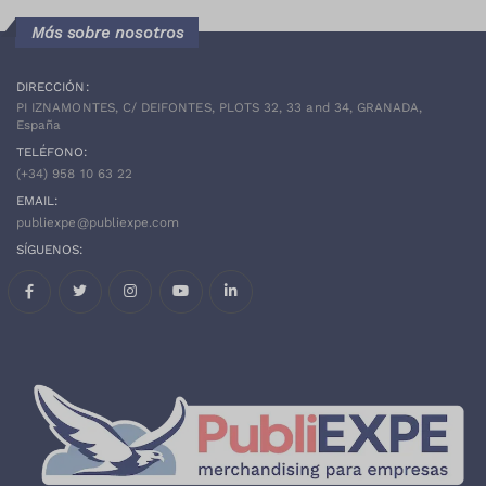
Más sobre nosotros
DIRECCIÓN:
PI IZNAMONTES, C/ DEIFONTES, PLOTS 32, 33 and 34, GRANADA,
España
TELÉFONO:
(+34)
958 10 63 22
EMAIL:
publiexpe@publiexpe.com
SÍGUENOS:
Facebook
Twitter
Instagram