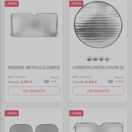
-
27.5
%
-
27.5
%
PARASOL METALICO CAMION
CUBREVOLANTES COCHE RIBET
REF:
3/N-027
REF:
3/N-025
Stock:
Stock:
3.93
€
0.56
€
Desde
Desde
+
49
+
7823
VER PRODUCTO
VER PRODUCTO
-
27.5
%
-
27.5
%