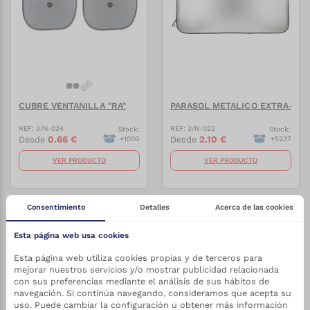
CUBRE VENTANILLA "RA"
PARASOL METALICO EXTRA-GRA
REF:
3/N-024
REF:
3/N-022
Stock:
Stock:
0.66
€
2.10
€
Desde
Desde
+
1000
+
5237
VER PRODUCTO
VER PRODUCTO
Consentimiento
Detalles
Acerca de las cookies
-
27.5
%
-
27.5
%
Esta página web usa cookies
Esta página web utiliza cookies propias y de terceros para
mejorar nuestros servicios y/o mostrar publicidad relacionada
con sus preferencias mediante el análisis de sus hábitos de
navegación. Si continúa navegando, consideramos que acepta su
uso. Puede cambiar la configuración u obtener más información