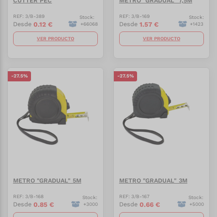
CUTTER PEC
METRO "GRADUAL" 7,5M
REF:
3/B-389
REF:
3/B-169
Stock:
Stock:
0.12
€
1.57
€
Desde
Desde
+
66068
+
1423
VER PRODUCTO
VER PRODUCTO
-
27.5
%
-
27.5
%
METRO "GRADUAL" 5M
METRO "GRADUAL" 3M
REF:
3/B-168
REF:
3/B-167
Stock:
Stock:
0.85
€
0.66
€
Desde
Desde
+
3000
+
5000