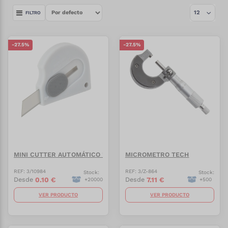
FILTRO
-
27.5
%
-
27.5
%
MINI CUTTER AUTOMÁTICO "LOGISTIC"
MICROMETRO TECH
REF:
3/10984
REF:
3/Z-864
Stock:
Stock:
0.10
€
7.11
€
Desde
Desde
+
20000
+
500
VER PRODUCTO
VER PRODUCTO