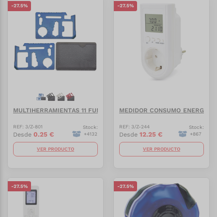
-
27.5
%
-
27.5
%
MULTIHERRAMIENTAS 11 FUNCIONES "ALEXIA"
MEDIDOR CONSUMO ENERGÉTICO
REF:
3/Z-801
REF:
3/Z-244
Stock:
Stock:
0.25
€
12.25
€
Desde
Desde
+
4132
+
867
VER PRODUCTO
VER PRODUCTO
-
27.5
%
-
27.5
%