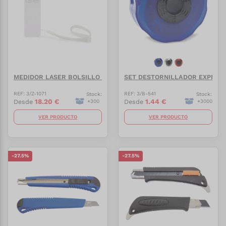
MEDIDOR LASER BOLSILLO "PRECISION"
SET DESTORNILLADOR EXPENDE
REF:
3/Z-1071
REF:
3/B-541
Stock:
Stock:
18.20
€
1.44
€
Desde
Desde
+
300
+
3000
VER PRODUCTO
VER PRODUCTO
-
27.5
%
-
27.5
%