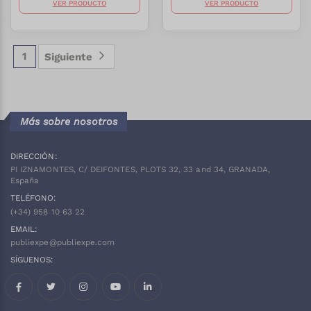
VER PRODUCTO
VER PRODUCTO
1
Siguiente
Más sobre nosotros
DIRECCIÓN:
PI IZNAMONTES, C/ DEIFONTES, PLOTS 32, 33 and 34, GRANADA,
España
TELÉFONO:
(+34)
958 10 63 22
EMAIL:
publiexpe@publiexpe.com
SÍGUENOS:
Facebook
Twitter
Instagram