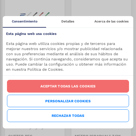
Consentimiento
Detalles
Acerca de las cookies
CUTTER "ARTISANOL"
CUTTER 18 MM
Esta página web usa cookies
REF:
3/B-396
REF:
3/B-395
Stock:
Stock:
0.32
€
1.30
€
Desde
Desde
+
34000
+
1000
Esta página web utiliza cookies propias y de terceros para
VER PRODUCTO
VER PRODUCTO
mejorar nuestros servicios y/o mostrar publicidad relacionada
con sus preferencias mediante el análisis de sus hábitos de
navegación. Si continúa navegando, consideramos que acepta su
uso. Puede cambiar la configuración u obtener más información
en nuestra Política de Cookies.
-
27.5
%
-
27.5
%
ACEPTAR TODAS LAS COOKIES
PERSONALIZAR COOKIES
RECHAZAR TODAS