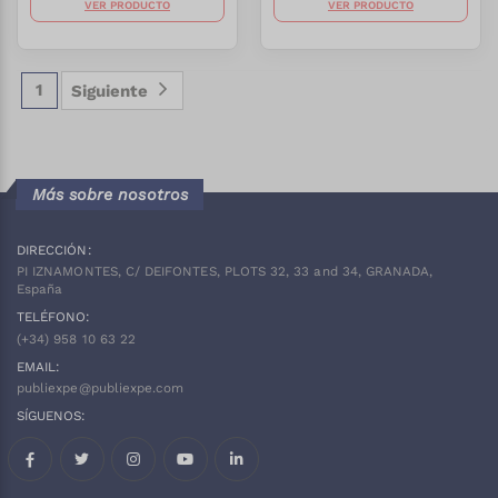
VER PRODUCTO
VER PRODUCTO
1
Siguiente
Más sobre nosotros
DIRECCIÓN:
PI IZNAMONTES, C/ DEIFONTES, PLOTS 32, 33 and 34, GRANADA,
España
TELÉFONO:
(+34)
958 10 63 22
EMAIL:
publiexpe@publiexpe.com
SÍGUENOS:
Facebook
Twitter
Instagram