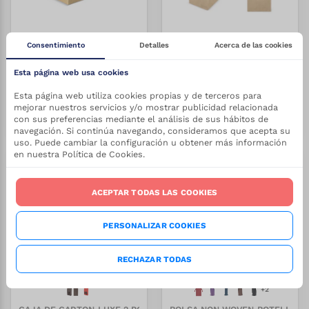
Consentimiento
Detalles
Acerca de las cookies
CAJA KRAFT PARA TAZA
BOLSA PARA VINO "CHIANTI"
Esta página web usa cookies
REF:
3/Y-225
REF:
3/T-465
Stock:
Stock:
0.25
€
0.40
€
Desde
Desde
+
12000
0
Esta página web utiliza cookies propias y de terceros para
mejorar nuestros servicios y/o mostrar publicidad relacionada
VER PRODUCTO
VER PRODUCTO
con sus preferencias mediante el análisis de sus hábitos de
navegación. Si continúa navegando, consideramos que acepta su
uso. Puede cambiar la configuración u obtener más información
en nuestra Política de Cookies.
-
27.5
%
-
27.5
%
ACEPTAR TODAS LAS COOKIES
PERSONALIZAR COOKIES
RECHAZAR TODAS
+
2