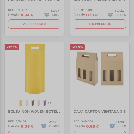
CAJA DE CARTON LUXE 2 PCS MESEGUERA
BOLSA NON WOVEN BOTELLA "
REF:
3/T-457
REF:
3/T-413
Stock:
Stock:
0.84
€
0.13
€
Desde
Desde
+
3960
+
20265
VER PRODUCTO
VER PRODUCTO
-
27.5
%
-
27.5
%
+
7
BOLSA NON WOVEN BOTELLA "PAYTON"
CAJA CARTON VENTANA 3 BOTE
REF:
3/T-162
REF:
3/G-064
Stock:
Stock:
0.06
€
0.96
€
Desde
Desde
+
134000
+
3000