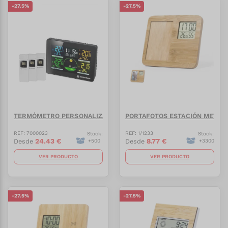
-
27.5
%
-
27.5
%
TERMÓMETRO PERSONALIZADO THERMO HYGRO QUADRO NLX
PORTAFOTOS ESTACIÓN METEO
REF:
7000023
REF:
1/1233
Stock:
Stock:
24.43
€
8.77
€
Desde
Desde
+
500
+
3300
VER PRODUCTO
VER PRODUCTO
-
27.5
%
-
27.5
%