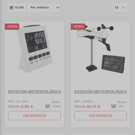
FILTRO
-
27.5
%
-
27.5
%
ESTACIÓN METEOROLÓGICA MAXIMUM
ESTACIÓN METEOROLÓGICA INA
REF:
3/C-354
REF:
3/10873
Stock:
Stock:
2.83
€
84.11
€
Desde
Desde
+
1000
+
50
VER PRODUCTO
VER PRODUCTO