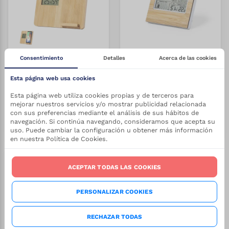
Consentimiento
Detalles
Acerca de las cookies
ESTACIÓN METEOROLÓGICA CARGADOR FIORY
ESTACIÓN METEOROLÓGICA BE
Esta página web usa cookies
Esta página web utiliza cookies propias y de terceros para
REF:
1/1201
REF:
1/6806
Stock:
Stock:
14.43
€
4.57
€
Desde
Desde
+
3700
+
4500
mejorar nuestros servicios y/o mostrar publicidad relacionada
con sus preferencias mediante el análisis de sus hábitos de
VER PRODUCTO
VER PRODUCTO
navegación. Si continúa navegando, consideramos que acepta su
uso. Puede cambiar la configuración u obtener más información
en nuestra Política de Cookies.
-
27.5
%
ACEPTAR TODAS LAS COOKIES
PERSONALIZAR COOKIES
RECHAZAR TODAS