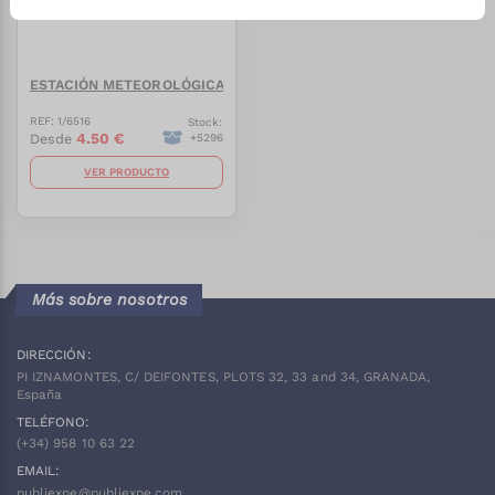
ESTACIÓN METEOROLÓGICA HELEIN
REF:
1/6516
Stock:
4.50
€
Desde
+
5296
VER PRODUCTO
Más sobre nosotros
DIRECCIÓN:
PI IZNAMONTES, C/ DEIFONTES, PLOTS 32, 33 and 34, GRANADA,
España
TELÉFONO:
(+34)
958 10 63 22
EMAIL:
publiexpe@publiexpe.com