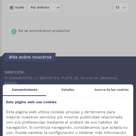
FILTRO
No se encontraron productos
Más sobre nosotros
DIRECCIÓN:
PI IZNAMONTES, C/ DEIFONTES, PLOTS 32, 33 and 34, GRANADA,
España
Consentimiento
Detalles
Acerca de las cookies
TELÉFONO:
(+34)
958 10 63 22
Esta página web usa cookies
EMAIL:
publiexpe@publiexpe.com
Esta página web utiliza cookies propias y de terceros para
mejorar nuestros servicios y/o mostrar publicidad relacionada
SÍGUENOS:
con sus preferencias mediante el análisis de sus hábitos de
navegación. Si continúa navegando, consideramos que acepta su
uso. Puede cambiar la configuración u obtener más información
Facebook
Twitter
Instagram