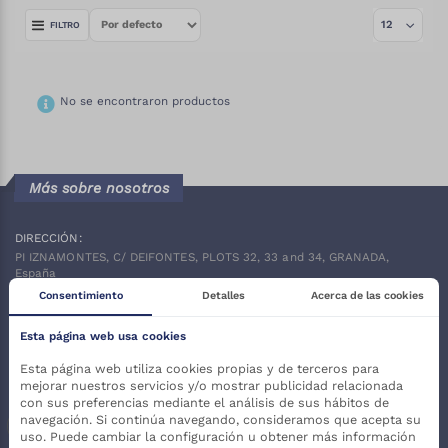
FILTRO
No se encontraron productos
Más sobre nosotros
DIRECCIÓN:
PI IZNAMONTES, C/ DEIFONTES, PLOTS 32, 33 and 34, GRANADA,
España
Consentimiento
Detalles
Acerca de las cookies
TELÉFONO:
(+34)
958 10 63 22
Esta página web usa cookies
EMAIL:
publiexpe@publiexpe.com
Esta página web utiliza cookies propias y de terceros para
mejorar nuestros servicios y/o mostrar publicidad relacionada
SÍGUENOS:
con sus preferencias mediante el análisis de sus hábitos de
navegación. Si continúa navegando, consideramos que acepta su
uso. Puede cambiar la configuración u obtener más información
Facebook
Twitter
Instagram