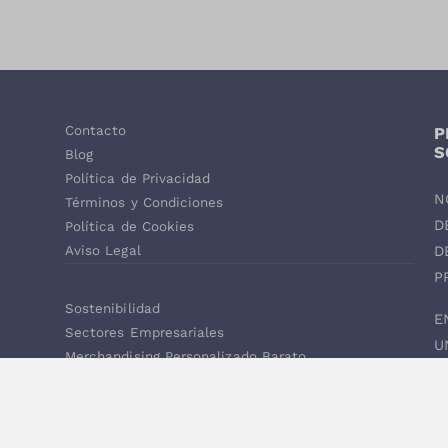
Contacto
P
,
S
Blog
Política de Privacidad
N
Términos y Condiciones
D
Política de Cookies
D
Aviso Legal
P
Sostenibilidad
E
Sectores Empresariales
U
Merchandising Personalizado Barato
Q
P
R