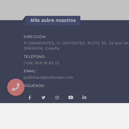
Más sobre nosotros
DIRECCIÓN:
PI IZNAMONTES, C/ DEIFONTES, PLOTS 32, 33 and 34
GRANADA, España
TELÉFONO:
(+34)
958 10 63 22
EMAIL:
publiexpe@publiexpe.com
SÍGUENOS:
Facebook
Twitter
Instagram