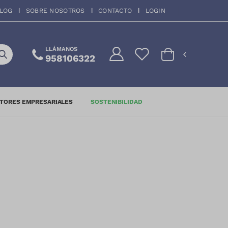
LOG
SOBRE NOSOTROS
CONTACTO
LOGIN
LLÁMANOS
958106322
TORES EMPRESARIALES
SOSTENIBILIDAD