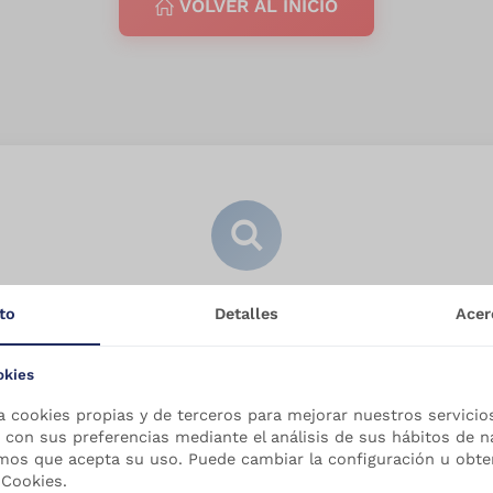
VOLVER AL INICIO
¿Buscabas algo específico?
to
Detalles
Acer
Prueba buscando en nuestro catálogo
okies
a cookies propias y de terceros para mejorar nuestros servicio
 con sus preferencias mediante el análisis de sus hábitos de n
mos que acepta su uso. Puede cambiar la configuración u obt
 Cookies.