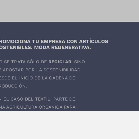
ROMOCIONA TU EMPRESA CON ARTÍCULOS
OSTENIBLES. MODA REGENERATIVA.
O SE TRATA SÓLO DE
RECICLAR
, SINO
E APOSTAR POR LA SOSTENIBILIDAD
ESDE EL INICIO DE LA CADENA DE
RODUCCIÓN.
N EL CASO DEL
TEXTIL
, PARTE DE
NA AGRICULTURA ORGÁNICA PARA
UE LOS MATERIALES USADOS NO
ERJUDIQUEN EL MEDIO AMBIENTE.
EGALOS PUBLICITARIOS ECOLÓGICOS
,