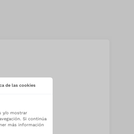
ca de las cookies
s y/o mostrar
Buscar
avegación. Si continúa
ener más información