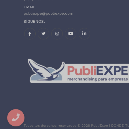
Viaje
(
164
)
EMAIL:
publiexpe@publiexpe.com
Vino, accesorios de bebida
y hostelería
SÍGUENOS:
(
219
)
Vinos y coctelería
(
84
)
Facebook
Twitter
Instagram
Todos los derechos reservados ©
2026
PubliExpe | DONDE 