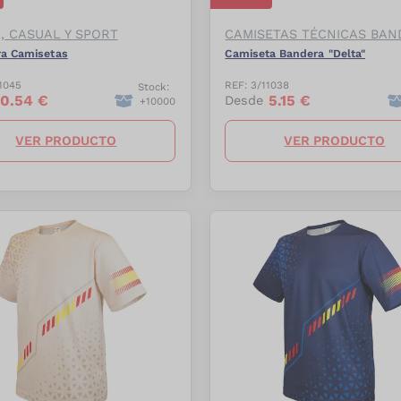
L, CASUAL Y SPORT
CAMISETAS TÉCNICAS BAN
ra Camisetas
Camiseta Bandera "Delta"
1045
REF:
3/11038
Stock:
0.54
€
5.15
€
Desde
+
10000
VER PRODUCTO
VER PRODUCTO