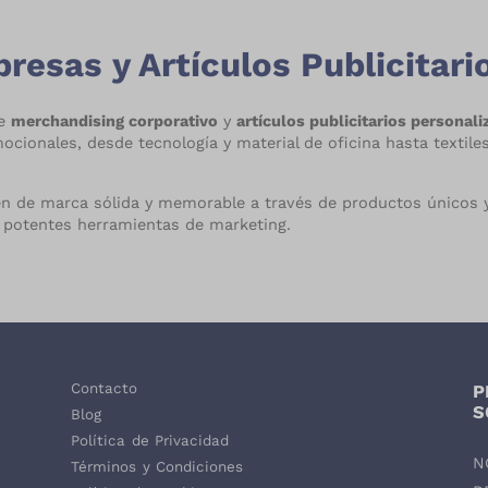
esas y Artículos Publicitari
de
merchandising corporativo
y
artículos publicitarios personal
onales, desde tecnología y material de oficina hasta textiles 
en de marca sólida y memorable a través de productos únicos y
potentes herramientas de marketing.
Contacto
P
,
S
Blog
Política de Privacidad
N
Términos y Condiciones