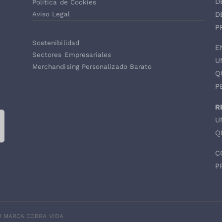
D
Política de Cookies
D
Aviso Legal
P
Sostenibilidad
E
Sectores Empresariales
U
Merchandising Personalizado Barato
Q
P
R
U
Q
C
P
TU MARCA COBRA VIDA