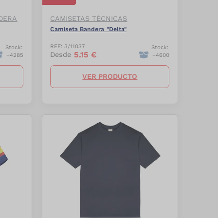
DERA
CAMISETAS TÉCNICAS
Camiseta Bandera "Delta"
REF:
3/11037
Stock:
Stock:
5.15
€
Desde
+
4285
+
4600
VER PRODUCTO