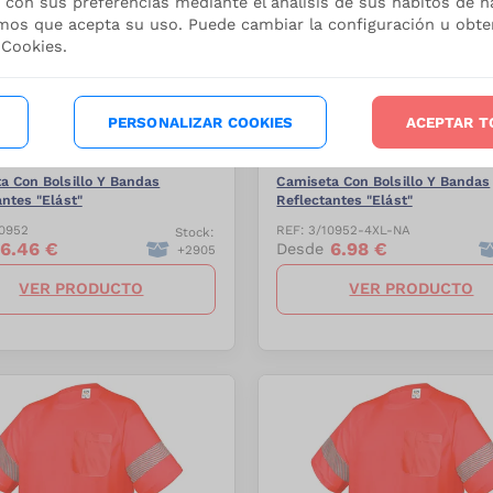
 con sus preferencias mediante el análisis de sus hábitos de n
mos que acepta su uso. Puede cambiar la configuración u obt
 Cookies.
-
27.5
%
PERSONALIZAR COOKIES
ACEPTAR T
CHALECOS, TRIÁNGULOS Y EMERGENCIAS
a Con Bolsillo Y Bandas
Camiseta Con Bolsillo Y Bandas
antes "Elást"
Reflectantes "Elást"
0952
REF:
3/10952-4XL-NA
Stock:
6.46
€
6.98
€
Desde
+
2905
VER PRODUCTO
VER PRODUCTO