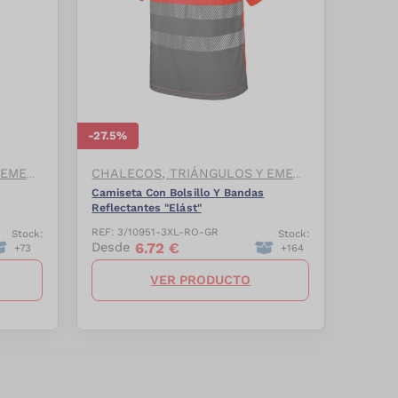
-
27.5
%
CHALECOS, TRIÁNGULOS Y EMERGENCIAS
CHALECOS, TRIÁNGULOS Y EMERGENCIAS
Camiseta Con Bolsillo Y Bandas
Reflectantes "Elást"
REF:
3/10951-3XL-RO-GR
Stock:
Stock:
6.72
€
Desde
+
73
+
164
VER PRODUCTO