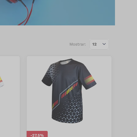
Mostrar:
-
27.5
%