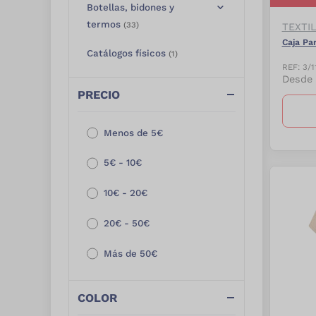
Botellas, bidones y
termos
(
33
)
TEXTI
Caja Pa
Catálogos físicos
(
1
)
REF:
3/1
Desde
Cuidado personal y
PRECIO
pharma
(
250
)
Cuida el planeta
(
687
)
Menos de 5€
Deporte y aventura
(
291
)
5€ - 10€
Electrónica
(
38
)
10€ - 20€
Embalaje especial
(
67
)
20€ - 50€
Especial embalaje
(
26
)
Más de 50€
Eventos, fiestas y
verano
(
81
)
COLOR