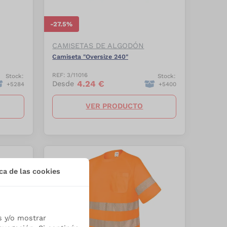
-
27.5
%
CAMISETAS DE ALGODÓN
Camiseta "Oversize 240"
REF:
3/11016
Stock:
Stock:
4.24
€
Desde
+
5284
+
5400
VER PRODUCTO
ca de las cookies
s y/o mostrar