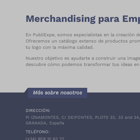
S/N
(
29
)
Take away
(
137
)
SAGE
(
1
)
Merchandising para Empr
Tazas, botes y termos
(
452
)
SALMÓN
(
2
)
En PubliExpe, somos especialistas en la creación 
Tazas, jarras y termos
TURQUESA
(
69
)
(
7
)
Ofrecemos un catálogo extenso de productos promoci
tu logo con la máxima calidad.
VERDE
(
31
)
Tecnología y
accesorios
(
702
)
Nuestro objetivo es ayudarte a construir una imag
VERDE KELLY
(
1
)
descubre cómo podemos transformar tus ideas en 
Textil
(
218
)
VERDE REAL
(
1
)
Textil, casual y sport
(
116
)
VINO
(
1
)
Más sobre nosotros
Trofeos y
conmemoraciones
(
84
)
DIRECCIÓN:
Usb stock
(
29
)
PI IZNAMONTES, C/ DEIFONTES, PLOTS 32, 33 and 34
GRANADA, España
Verano y playa
(
388
)
TELÉFONO:
(+34)
958 10 63 22