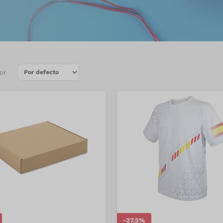
or
-
27.5
%