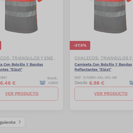
-
27.5
%
CHALECOS, TRIÁNGULOS Y EMERGENCIAS
a Con Bolsillo Y Bandas
Camiseta Con Bolsillo Y Bandas
antes "Elást"
Reflectantes "Elást"
0951
REF:
3/10951-4XL-RO-GR
Stock:
6.46
€
6.98
€
Desde
+
2955
VER PRODUCTO
VER PRODUCTO
iguiente