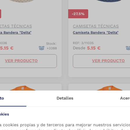
-
27.5
%
ETAS TÉCNICAS
CAMISETAS TÉCNICAS
a Bandera "Delta"
Camiseta Bandera "Delta"
1036
REF:
3/11035
Stock:
5.15
€
5.15
€
Desde
+
3388
VER PRODUCTO
VER PRODUCTO
to
Detalles
Acer
okies
a cookies propias y de terceros para mejorar nuestros servicio