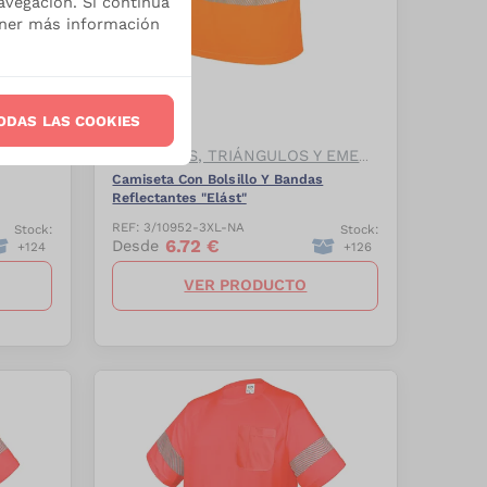
avegación. Si continúa
ener más información
-
27.5
%
ODAS LAS COOKIES
CHALECOS, TRIÁNGULOS Y EMERGENCIAS
CHALECOS, TRIÁNGULOS Y EMERGENCIAS
Camiseta Con Bolsillo Y Bandas
Reflectantes "Elást"
REF:
3/10952-3XL-NA
Stock:
Stock:
6.72
€
Desde
+
124
+
126
VER PRODUCTO