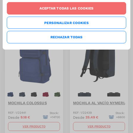
ACEPTAR TODAS LAS COOKIES
Relacionados en Novedades
PERSONALIZAR COOKIES
RECHAZAR TODAS
-
27.5
%
-
27.5
%
MOCHILA COLOSSUS
MOCHILA AL VACÍO NYMERIA
REF:
1/22441
REF:
1/22439
Stock:
Stock:
Desde
9.18
€
Desde
25.49
€
+
14700
+
6600
VER PRODUCTO
VER PRODUCTO