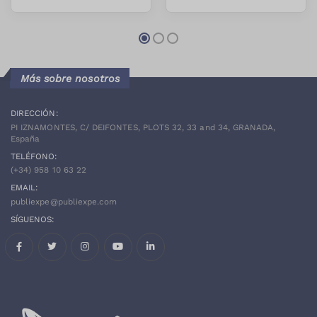
Más sobre nosotros
DIRECCIÓN:
PI IZNAMONTES, C/ DEIFONTES, PLOTS 32, 33 and 34, GRANADA,
España
TELÉFONO:
(+34)
958 10 63 22
EMAIL:
publiexpe@publiexpe.com
SÍGUENOS:
Facebook
Twitter
Instagram