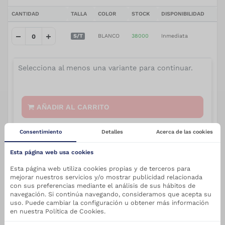
CANTIDAD
TALLA
COLOR
STOCK
DISPONIBILIDAD
S/T
BLANCO
38000
Inmediata
Selecciona al menos una variante para continuar.
AÑADIR AL CARRITO
Consentimiento
Detalles
Acerca de las cookies
Esta página web usa cookies
Descripción
Medidas y Embalaje
Esta página web utiliza cookies propias y de terceros para
mejorar nuestros servicios y/o mostrar publicidad relacionada
con sus preferencias mediante el análisis de sus hábitos de
12 Piezas
navegación. Si continúa navegando, consideramos que acepta su
uso. Puede cambiar la configuración u obtener más información
en nuestra Política de Cookies.