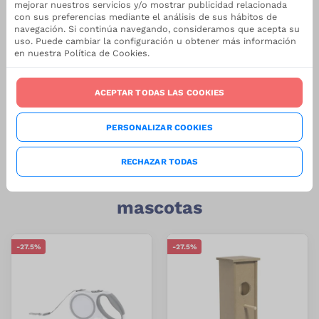
mejorar nuestros servicios y/o mostrar publicidad relacionada
con sus preferencias mediante el análisis de sus hábitos de
navegación. Si continúa navegando, consideramos que acepta su
Descripción
Medidas y Embalaje
uso. Puede cambiar la configuración u obtener más información
en nuestra Política de Cookies.
Ajustable
ACEPTAR TODAS LAS COOKIES
PERSONALIZAR COOKIES
RECHAZAR TODAS
Relacionados en Productos para
mascotas
-
27.5
%
-
27.5
%