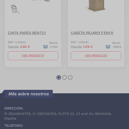
CINTA PASEO BENTLY
CASETA PÁJARO FENYX
REF:
1/20333
REF:
1/20331
Stock:
Stock:
Desde
2.65
€
Desde
1.06
€
+
1325
+
8954
VER PRODUCTO
VER PRODUCTO
Más sobre nosotros
DIRECCIÓN:
PI IZNAMONTES, C/ DEIFONTES, PLOTS 32, 33 and 34, GRANADA,
España
TELÉFONO: