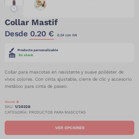
Collar Mastif
Desde
0.20
€
0.24
con IVA
Producto personalizable
En stock
Collar para mascotas en resistente y suave poliéster de
vivos colores. Con cinta ajustable, cierre de clic y accesorio
metálico para cinta de paseo.
Más info
Detalles Adicionales
SKU:
1/20328
CATEGORÍA:
PRODUCTOS PARA MASCOTAS
VER OPCIONES