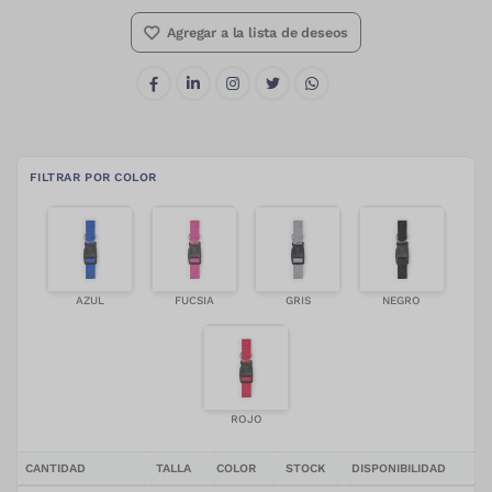
Agregar a la lista de deseos
Compartir este producto:
Configura y personaliza tu prod
FILTRAR POR COLOR
AZUL
FUCSIA
GRIS
NEGRO
ROJO
CANTIDAD
TALLA
COLOR
STOCK
DISPONIBILIDAD