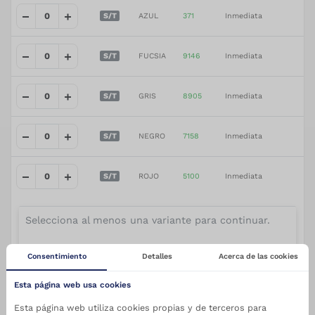
S/T
AZUL
371
Inmediata
S/T
FUCSIA
9146
Inmediata
S/T
GRIS
8905
Inmediata
S/T
NEGRO
7158
Inmediata
S/T
ROJO
5100
Inmediata
Selecciona al menos una variante para continuar.
Consentimiento
Detalles
Acerca de las cookies
AÑADIR AL CARRITO
Esta página web usa cookies
Esta página web utiliza cookies propias y de terceros para