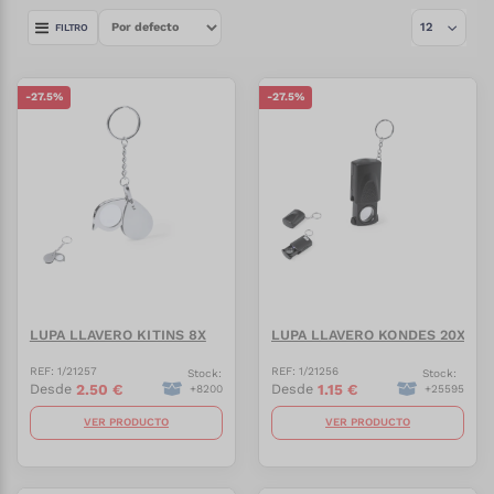
FILTRO
-
27.5
%
-
27.5
%
LUPA LLAVERO KITINS 8X
LUPA LLAVERO KONDES 20X
REF:
1/21257
REF:
1/21256
Stock:
Stock:
2.50
€
1.15
€
Desde
Desde
+
8200
+
25595
VER PRODUCTO
VER PRODUCTO