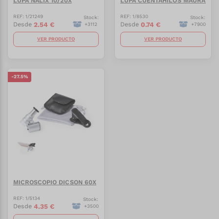
LUPA NALIX 10/20X
LUPA CUENTAHILOS MAURAN 7
REF:
1/21249
REF:
1/8530
Stock:
Stock:
2.54
€
0.74
€
Desde
Desde
+
3112
+
7900
VER PRODUCTO
VER PRODUCTO
-
27.5
%
MICROSCOPIO DICSON 60X
REF:
1/5134
Stock:
4.35
€
Desde
+
3500