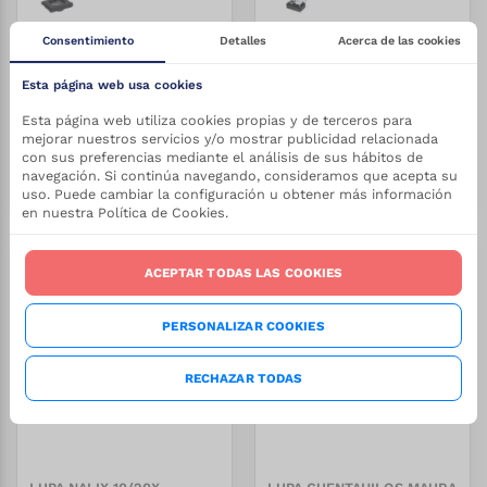
Consentimiento
Detalles
Acerca de las cookies
LUPA TUDELS 8X
LUPA RINDEX 20X
Esta página web usa cookies
Esta página web utiliza cookies propias y de terceros para
REF:
1/21251
REF:
1/21250
Stock:
Stock:
2.80
€
2.13
€
Desde
Desde
+
150
+
6600
mejorar nuestros servicios y/o mostrar publicidad relacionada
con sus preferencias mediante el análisis de sus hábitos de
VER PRODUCTO
VER PRODUCTO
navegación. Si continúa navegando, consideramos que acepta su
uso. Puede cambiar la configuración u obtener más información
en nuestra Política de Cookies.
-
27.5
%
-
27.5
%
ACEPTAR TODAS LAS COOKIES
PERSONALIZAR COOKIES
RECHAZAR TODAS