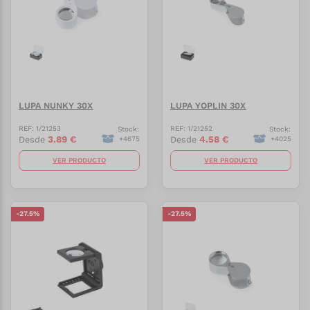
LUPA NUNKY 30X
LUPA YOPLIN 30X
REF:
1/21253
REF:
1/21252
Stock:
Stock:
3.89
€
4.58
€
Desde
Desde
+
4675
+
4025
VER PRODUCTO
VER PRODUCTO
-
27.5
%
-
27.5
%