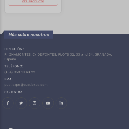
VER PRODUCTO
Más sobre nosotros
DIRECCIÓN:
PI IZNAMONTES, C/ DEIFONTES, PLOTS 32, 33 and 34, GRANADA,
España
TELÉFONO:
(+34)
958 10 63 22
EMAIL:
publiexpe@publiexpe.com
SÍGUENOS:
Facebook
Twitter
Instagram